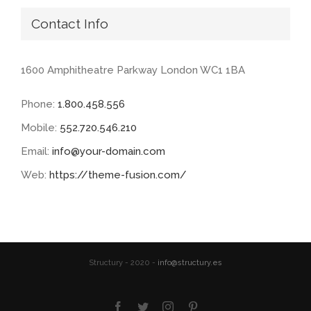
Contact Info
1600 Amphitheatre Parkway London WC1 1BA
Phone:
1.800.458.556
Mobile:
552.720.546.210
Email:
info@your-domain.com
Web:
https://theme-fusion.com/
Structury - 2020 -
info@structury.es
Facebook
Twitter
Instagram
Pinterest