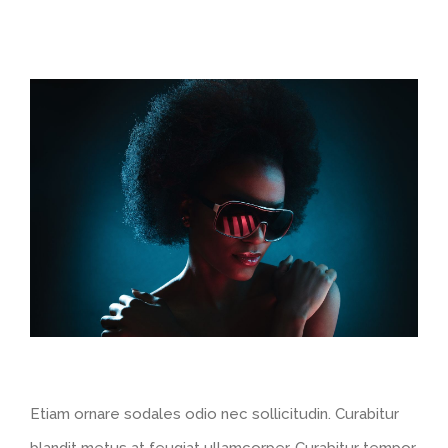
Ver
imagen
más
grande
Etiam ornare sodales odio nec sollicitudin. Curabitur