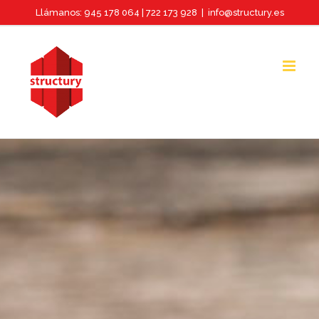
Saltar
Llámanos: 945 178 064 | 722 173 928
|
info@structury.es
al
contenido